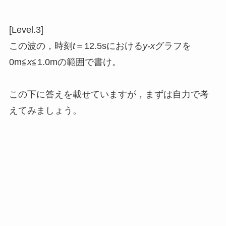
[Level.3]
この波の，時刻
t
＝12.5sにおける
y-x
グラフを
0m≦
x
≦1.0mの範囲で書け。
この下に答えを載せていますが，まずは自力で考
えてみましょう。