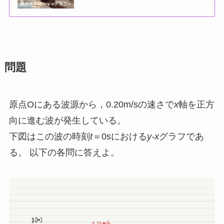
問題
原点Oにある波源から，0.20m/sの速さで
x
軸を正方
向に進む波が発生している。
下図はこの波の時刻
t
＝0sにおける
y-x
グラフであ
る。 以下の各問に答えよ。