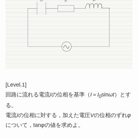
[Level.1]
回路に流れる電流
I
の位相を基準（
I
＝
I
sin
ωt
）とす
0
る。
電流
I
の位相に対する，加えた電圧
V
の位相のずれ
φ
について，tan
φ
の値を求めよ。