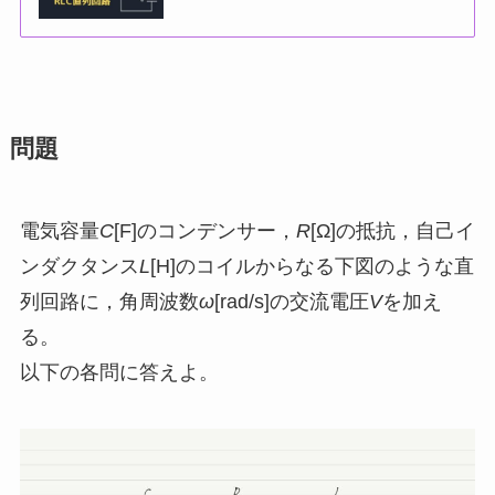
問題
電気容量
C
[F]のコンデンサー，
R
[Ω]の抵抗，自己イ
ンダクタンス
L
[H]のコイルからなる下図のような直
列回路に，角周波数
ω
[rad/s]の交流電圧
V
を加え
る。
以下の各問に答えよ。