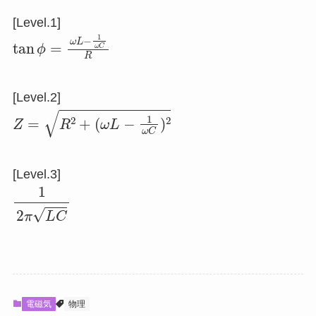
[Level.1]
tan
ϕ
=
ω
L
−
1
ω
C
R
[Level.2]
Z
=
R
2
+
(
ω
L
−
1
ω
C
)
2
[Level.3]
1
2
π
L
C
電磁気
物理