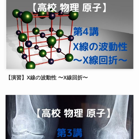
【演習】X線の波動性 〜X線回折〜