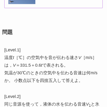
問題
[Level.1]
温度
t
［℃］の空気中を音が伝わる速さ
V
［m/s］
は，
V
＝331.5＋0.6
t
で表される。
気温が30℃のときの空気中を伝わる音速は何m/s
か。 小数点以下を四捨五入して答えよ。
[Level.2]
同じ音源を使って，液体の水を伝わる音速
V
と氷
1