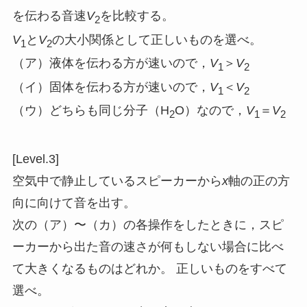
を伝わる音速
V
を比較する。
2
V
と
V
の大小関係として正しいものを選べ。
1
2
（ア）液体を伝わる方が速いので，
V
＞
V
1
2
（イ）固体を伝わる方が速いので，
V
＜
V
1
2
（ウ）どちらも同じ分子（H
O）なので，
V
＝
V
2
1
2
[Level.3]
空気中で静止しているスピーカーから
x
軸の正の方
向に向けて音を出す。
次の（ア）〜（カ）の各操作をしたときに，スピ
ーカーから出た音の速さが何もしない場合に比べ
て大きくなるものはどれか。 正しいものをすべて
選べ。