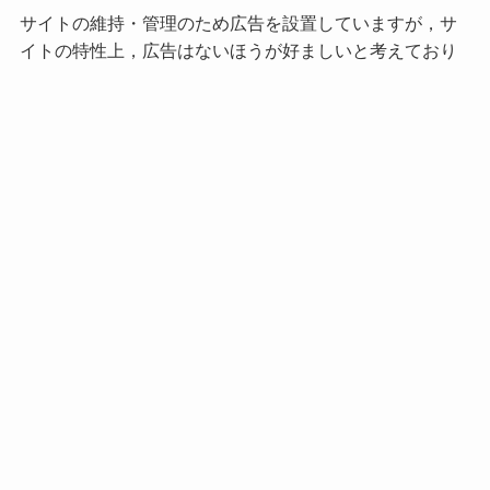
サイトの維持・管理のため広告を設置していますが，サ
イトの特性上，広告はないほうが好ましいと考えており
ます。このサイトの趣旨にご賛同いただける方はサポー
トをお願いします。金額はご自由に設定していただいて
構いません。
『高校物理をあきらめる前に』をサポート
人気記事
コンデンサーの性質
波の基本式