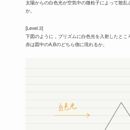
太陽からの白色光が空気中の微粒子によって散乱
か。
[Level.3]
下図のように，プリズムに白色光を入射したとこ
赤は図中のA,Bのどちら側に現れるか。