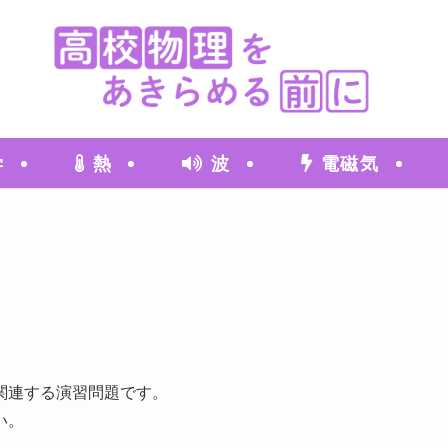
学
熱
波
電磁気
関連する演習問題です。
い。