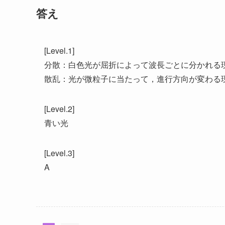
答え
[Level.1]
分散：白色光が屈折によって波長ごとに分かれる
散乱：光が微粒子に当たって，進行方向が変わる
[Level.2]
青い光
[Level.3]
A