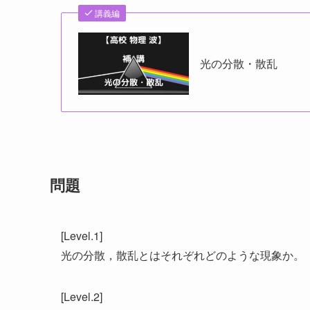
講義編
光の分散・散乱
問題
[Level.1]
光の分散，散乱とはそれぞれどのような現象か。
[Level.2]