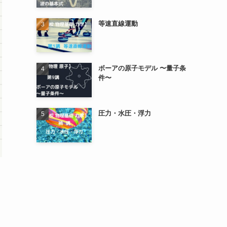
等速直線運動
ボーアの原子モデル 〜量子条
件〜
圧力・水圧・浮力