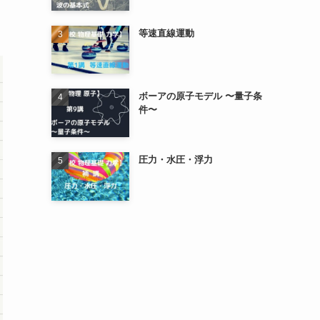
等速直線運動
ボーアの原子モデル 〜量子条
件〜
圧力・水圧・浮力