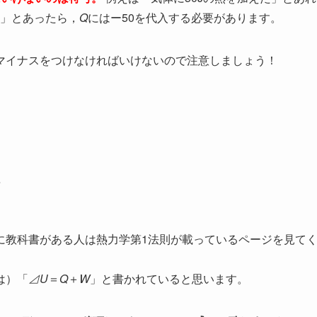
た」とあったら，
Q
にはー50を代入する必要があります。
マイナスをつけなければいけないので注意しましょう！
て
に教科書がある人は熱力学第1法則が載っているページを見て
は）「
⊿U
＝
Q
＋
W
」と書かれていると思います。