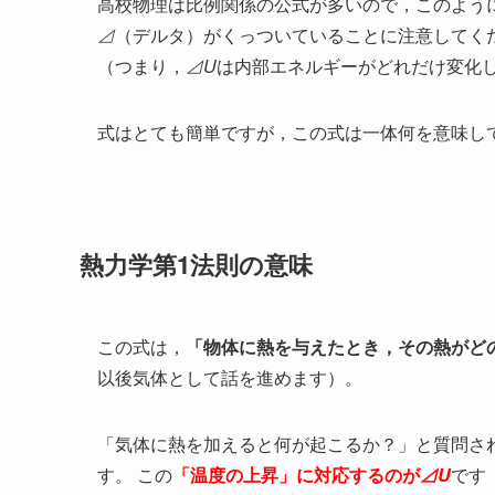
高校物理は比例関係の公式が多いので，このよう
⊿
（デルタ）がくっついていることに注意してく
（つまり，
⊿U
は内部エネルギーがどれだけ変化
式はとても簡単ですが，この式は一体何を意味し
熱力学第1法則の意味
この式は，
「物体に熱を与えたとき，その熱がど
以後気体として話を進めます）。
「気体に熱を加えると何が起こるか？」と質問さ
す。 この
「温度の上昇」に対応するのが
⊿U
です