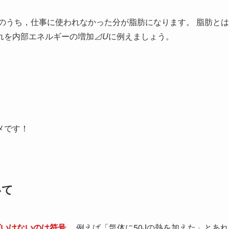
のうち，仕事に使われなかった分が脂肪になります。 脂肪とは
れを内部エネルギーの増加
⊿U
に例えましょう。
メです！
いて
ばいけないのは符号。
例えば「気体に50Jの熱を加えた」とあれ