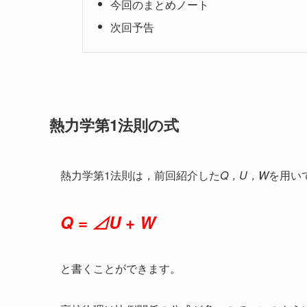
今回のまとめノート
次回予告
熱力学第1法則の式
熱力学第1法則は，前回紹介した
Q，U，W
を用い
Q
=
⊿U
+
W
と書くことができます。