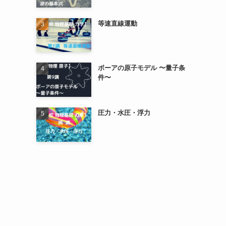
等速直線運動
ボーアの原子モデル 〜量子条
件〜
圧力・水圧・浮力
。