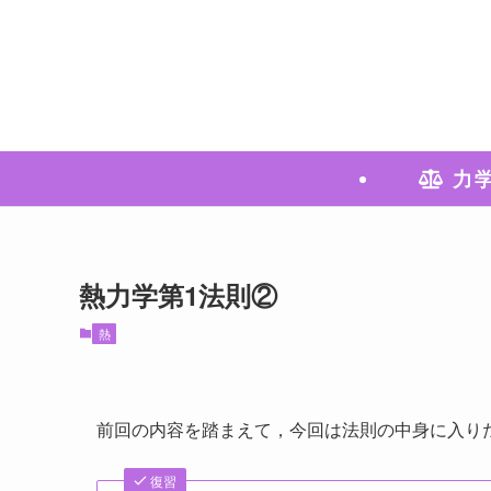
力
熱力学第1法則②
熱
前回の内容を踏まえて，今回は法則の中身に入りた
復習