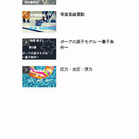
等速直線運動
ボーアの原子モデル 〜量子条
件〜
圧力・水圧・浮力