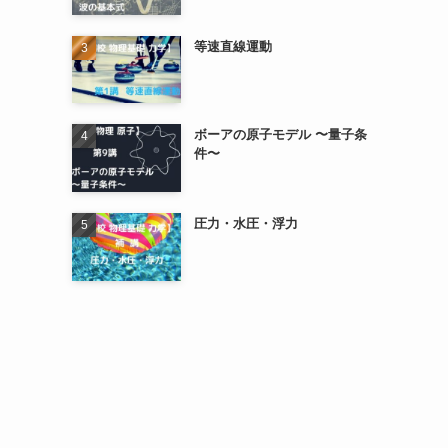
等速直線運動
ボーアの原子モデル 〜量子条
件〜
圧力・水圧・浮力