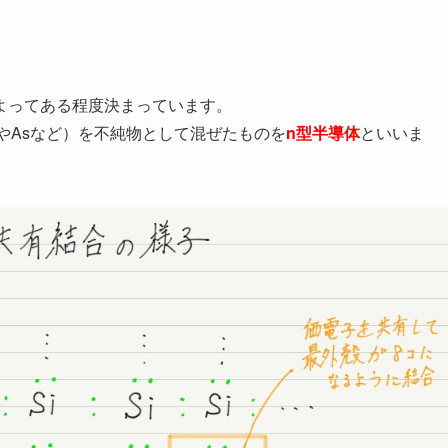
よってある程度決まっています。
PやAsなど）を不純物として混ぜたものを
n型半導体
といいま